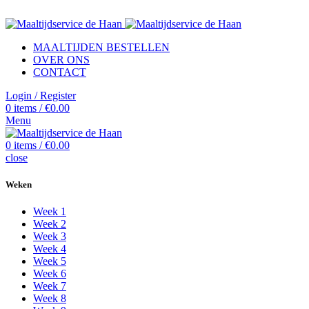
Vers, zonder onnodige toevoegingen en gratis thuisbezorgd.
MAALTIJDEN BESTELLEN
OVER ONS
CONTACT
Login / Register
0
items
/
€
0.00
Menu
0
items
/
€
0.00
close
Weken
Week 1
Week 2
Week 3
Week 4
Week 5
Week 6
Week 7
Week 8